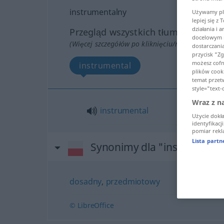
instrumentalny
Używamy pli
lepiej się z
działania i 
Przegląd wszystkich tłumaczeń
docelowym n
(Więcej szczegółów po kliknięciu/naciśnięciu tł
dostarczani
przycisk "Z
możesz cofną
instrumental
plików cooki
temat przet
style="text-
Wraz z n
instrumental
Użycie dokł
identyfikacj
pomiar rekla
Lista part
Synonimy dla "instrumenta
dosadny
,
przedmiotowy
© LibreOffice