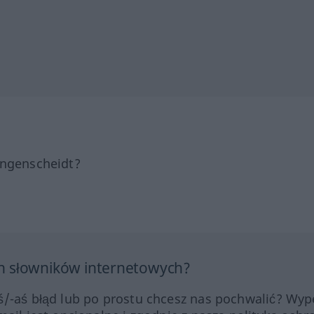
angenscheidt?
h słowników internetowych?
ś/-aś błąd lub po prostu chcesz nas pochwalić? Wype