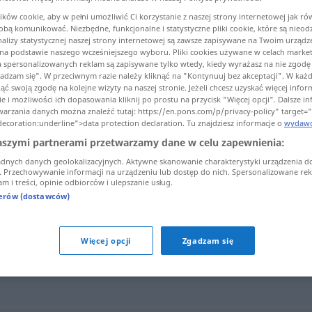
ków cookie, aby w pełni umożliwić Ci korzystanie z naszej strony internetowej jak ró
 Tobą komunikować. Niezbędne, funkcjonalne i statystyczne pliki cookie, które są nie
analizy statystycznej naszej strony internetowej są zawsze zapisywane na Twoim urządz
a podstawie naszego wcześniejszego wyboru. Pliki cookies używane w celach marke
umaczenia)
a spersonalizowanych reklam są zapisywane tylko wtedy, kiedy wyrażasz na nie zgodę i
gadzam się". W przeciwnym razie należy kliknąć na "Kontynuuj bez akceptacji". W każd
ć swoją zgodę na kolejne wizyty na naszej stronie. Jeżeli chcesz uzyskać więcej infor
e i możliwości ich dopasowania kliknij po prostu na przycisk "Więcej opcji". Dalsze i
warzania danych można znaleźć tutaj: https://en.pons.com/p/privacy-policy" target=
decoration:underline">data protection declaration. Tu znajdziesz informacje o
wydawc
aszymi partnerami przetwarzamy dane w celu zapewnienia:
instrumentalny
adnych danych geolokalizacyjnych. Aktywne skanowanie charakterystyki urządzenia d
i. Przechowywanie informacji na urządzeniu lub dostęp do nich. Spersonalizowane rekl
m i treści, opinie odbiorców i ulepszanie usług.
nerów (dostawców)
lny"
Więcej opcji
Zgadzam się