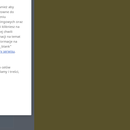
wnież aby
odzowne do
eniu
tingowych oraz
 klikniesz na
ej chwili
macji na temat
nformacje na
"_blank"
y serwisu
.
o celów
amy i treści,