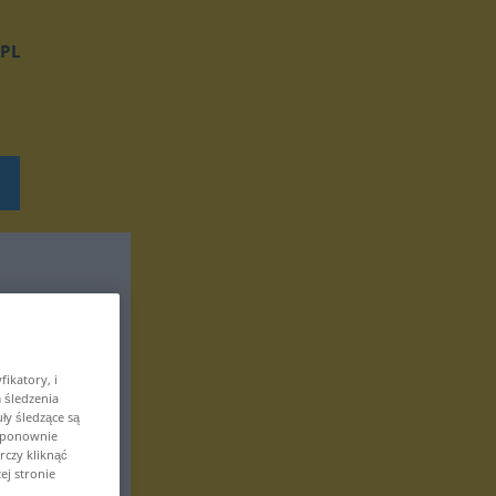
PL
ikatory, i
 śledzenia
ły śledzące są
z ponownie
czy kliknąć
ej stronie