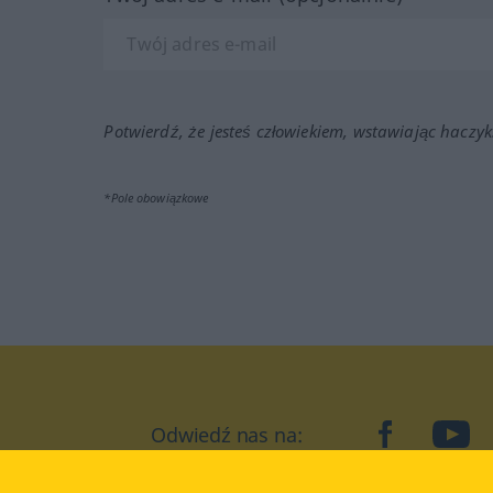
Potwierdź, że jesteś człowiekiem, wstawiając haczyk
*Pole obowiązkowe
Odwiedź nas na:
facebook
YouT