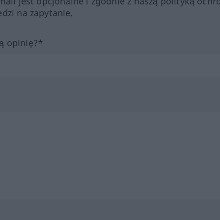
mail jest opcjonalne i zgodnie z naszą polityką ochr
dzi na zapytanie.
ą opinię?*