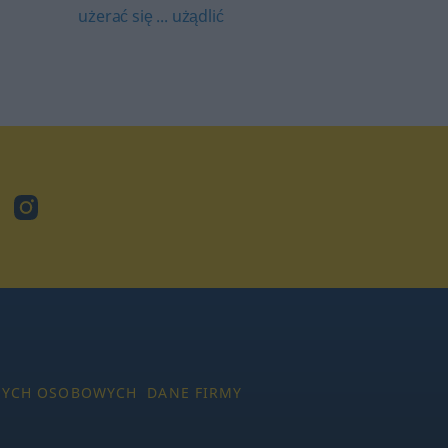
użerać się ... użądlić
ube
Instagram
NYCH OSOBOWYCH
DANE FIRMY