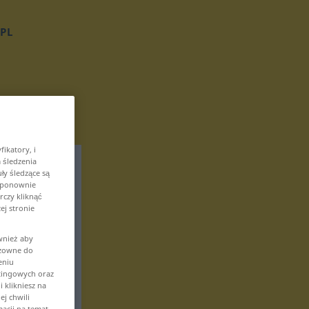
PL
ikatory, i
 śledzenia
ły śledzące są
z ponownie
czy kliknąć
ej stronie
wnież aby
odzowne do
eniu
tingowych oraz
 klikniesz na
ej chwili
macji na temat