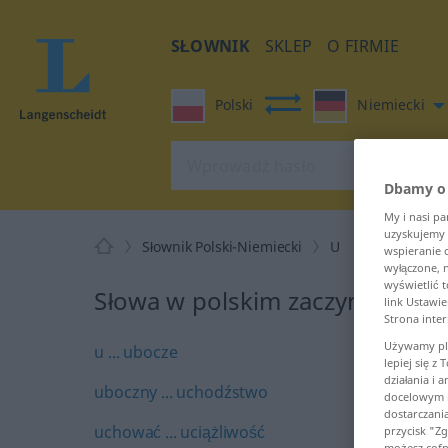
SŁOWNIK
SKLEP
O FIRMIE
Polski
Niemiecki
Dbamy o
My i nasi p
uzyskujemy 
Słownik Polski-Niemiecki
U
wspieranie 
wyłączone, 
wyświetlić 
Słowa w polskim zaczynające si
link Ustawi
Strona inte
Używamy pli
u ... ubocze
lepiej się z
działania i 
uboczny ... uchodźstwo
docelowym n
dostarczani
uchować ... uciążliwość
przycisk "Z
możesz cofną