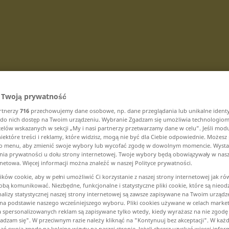
Przetłumacz
 Twoją prywatność
artnerzy
716
przechowujemy dane osobowe, np. dane przeglądania lub unikalne identyf
do nich dostęp na Twoim urządzeniu. Wybranie Zgadzam się umożliwia technologiom
celów wskazanych w sekcji „My i nasi partnerzy przetwarzamy dane w celu”. Jeśli modu
niektóre treści i reklamy, które widzisz, mogą nie być dla Ciebie odpowiednie. Możes
to menu, aby zmienić swoje wybory lub wycofać zgodę w dowolnym momencie. Wystar
ę na U
enia prywatności u dołu strony internetowej. Twoje wybory będą obowiązywały w nasz
rnetowa. Więcej informacji można znaleźć w naszej Polityce prywatności.
ków cookie, aby w pełni umożliwić Ci korzystanie z naszej strony internetowej jak ró
uposażenie ... uprowadzać
 Tobą komunikować. Niezbędne, funkcjonalne i statystyczne pliki cookie, które są nie
analizy statystycznej naszej strony internetowej są zawsze zapisywane na Twoim urządz
uprowadzenie ... upływ
a podstawie naszego wcześniejszego wyboru. Pliki cookies używane w celach marke
a spersonalizowanych reklam są zapisywane tylko wtedy, kiedy wyrażasz na nie zgodę i
upływać ... uroczy
gadzam się". W przeciwnym razie należy kliknąć na "Kontynuuj bez akceptacji". W każd
ć swoją zgodę na kolejne wizyty na naszej stronie. Jeżeli chcesz uzyskać więcej infor