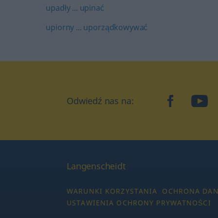
upadły ... upinać
upiorny ... uporządkowywać
Odwiedź nas na:
facebook
YouT
Langenscheidt
WARUNKI KORZYSTANIA
OCHRONA DA
USTAWIENIA OCHRONY PRYWATNOŚCI