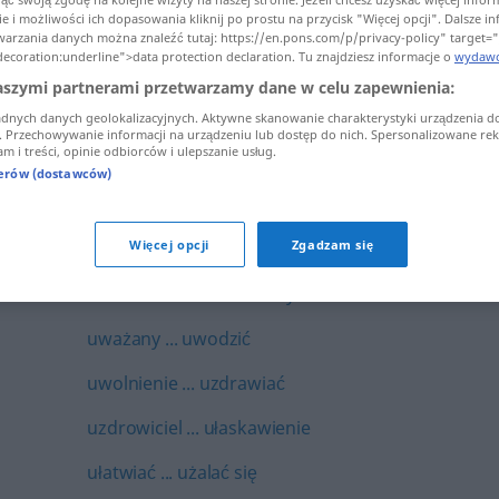
e i możliwości ich dopasowania kliknij po prostu na przycisk "Więcej opcji". Dalsze i
uroczystość ... urzec
warzania danych można znaleźć tutaj: https://en.pons.com/p/privacy-policy" target=
decoration:underline">data protection declaration. Tu znajdziesz informacje o
wydawc
urzeczony ... usiąść
aszymi partnerami przetwarzamy dane w celu zapewnienia:
usiłowanie ... ustatkować się
adnych danych geolokalizacyjnych. Aktywne skanowanie charakterystyki urządzenia d
i. Przechowywanie informacji na urządzeniu lub dostęp do nich. Spersonalizowane rekl
m i treści, opinie odbiorców i ulepszanie usług.
ustawa ... usunąć
nerów (dostawców)
usuwać ... uszy
Więcej opcji
Zgadzam się
uszyć ... utożsamiać
utracić ... uwarunkowany
uważany ... uwodzić
uwolnienie ... uzdrawiać
uzdrowiciel ... ułaskawienie
ułatwiać ... użalać się