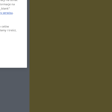
nformacje na
"_blank"
y serwisu
.
o celów
amy i treści,