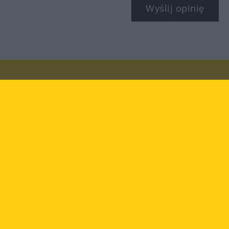
Wyślij opinię
Odwiedź nas na:
facebook
YouTube
Instagram
Langenscheidt
WARUNKI KORZYSTANIA
OCHRONA DANYCH OSOBOWYCH