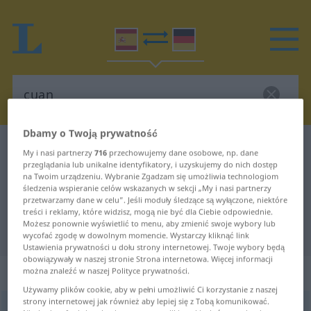
Dbamy o Twoją prywatność
Słownik Hiszpański-Niemiecki
cuan
My i nasi partnerzy
716
przechowujemy dane osobowe, np. dane
przeglądania lub unikalne identyfikatory, i uzyskujemy do nich dostęp
Tłumaczenie Hiszpański-Niemiecki
na Twoim urządzeniu. Wybranie Zgadzam się umożliwia technologiom
dla "cuan"
śledzenia wspieranie celów wskazanych w sekcji „My i nasi partnerzy
przetwarzamy dane w celu”. Jeśli moduły śledzące są wyłączone, niektóre
treści i reklamy, które widzisz, mogą nie być dla Ciebie odpowiednie.
Możesz ponownie wyświetlić to menu, aby zmienić swoje wybory lub
"cuan" Tłumaczenie Niemiecki
wycofać zgodę w dowolnym momencie. Wystarczy kliknąć link
Ustawienia prywatności u dołu strony internetowej. Twoje wybory będą
obowiązywały w naszej stronie Strona internetowa. Więcej informacji
„cuan“
: adverbio
można znaleźć w naszej Polityce prywatności.
Używamy plików cookie, aby w pełni umożliwić Ci korzystanie z naszej
strony internetowej jak również aby lepiej się z Tobą komunikować.
cuan
[kŭan]
adv