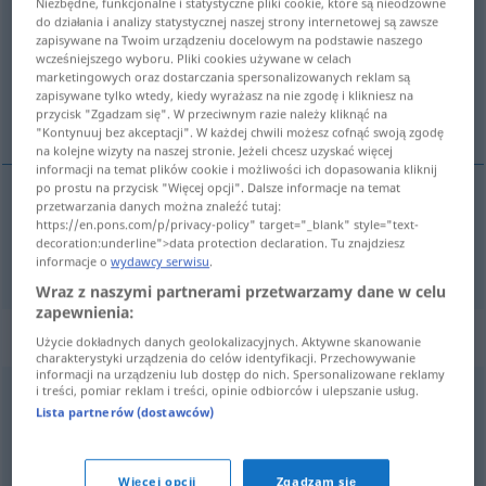
Niezbędne, funkcjonalne i statystyczne pliki cookie, które są nieodzowne
do działania i analizy statystycznej naszej strony internetowej są zawsze
Przegląd wszystkich tłumaczeń
zapisywane na Twoim urządzeniu docelowym na podstawie naszego
wcześniejszego wyboru. Pliki cookies używane w celach
(Więcej szczegółów po kliknięciu/naciśnięciu tłumaczenia)
marketingowych oraz dostarczania spersonalizowanych reklam są
zapisywane tylko wtedy, kiedy wyrażasz na nie zgodę i klikniesz na
wie sehr
przycisk "Zgadzam się". W przeciwnym razie należy kliknąć na
"Kontynuuj bez akceptacji". W każdej chwili możesz cofnąć swoją zgodę
na kolejne wizyty na naszej stronie. Jeżeli chcesz uzyskać więcej
informacji na temat plików cookie i możliwości ich dopasowania kliknij
po prostu na przycisk "Więcej opcji". Dalsze informacje na temat
przetwarzania danych można znaleźć tutaj:
wie (sehr)
cuan
https://en.pons.com/p/privacy-policy" target="_blank" style="text-
decoration:underline">data protection declaration. Tu znajdziesz
informacje o
wydawcy serwisu
.
Wraz z naszymi partnerami przetwarzamy dane w celu
zapewnienia:
Przykładowe zdania dla "cuan"
Użycie dokładnych danych geolokalizacyjnych. Aktywne skanowanie
charakterystyki urządzenia do celów identyfikacji. Przechowywanie
informacji na urządzeniu lub dostęp do nich. Spersonalizowane reklamy
i treści, pomiar reklam i treści, opinie odbiorców i ulepszanie usług.
cayó
cuan
largo
era
Lista partnerów (dostawców)
er
fiel
der
Länge
nach
hin
Więcej opcji
Zgadzam się