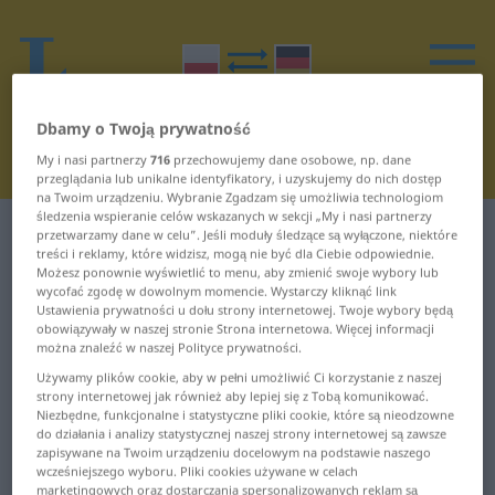
Dbamy o Twoją prywatność
My i nasi partnerzy
716
przechowujemy dane osobowe, np. dane
przeglądania lub unikalne identyfikatory, i uzyskujemy do nich dostęp
na Twoim urządzeniu. Wybranie Zgadzam się umożliwia technologiom
śledzenia wspieranie celów wskazanych w sekcji „My i nasi partnerzy
Słownik Polski-Niemiecki
Ś
przetwarzamy dane w celu”. Jeśli moduły śledzące są wyłączone, niektóre
treści i reklamy, które widzisz, mogą nie być dla Ciebie odpowiednie.
Możesz ponownie wyświetlić to menu, aby zmienić swoje wybory lub
Słowa w polskim zaczynające się
wycofać zgodę w dowolnym momencie. Wystarczy kliknąć link
Ustawienia prywatności u dołu strony internetowej. Twoje wybory będą
na Ś
obowiązywały w naszej stronie Strona internetowa. Więcej informacji
można znaleźć w naszej Polityce prywatności.
Używamy plików cookie, aby w pełni umożliwić Ci korzystanie z naszej
ściana ... ścierwo
śpioch ...
strony internetowej jak również aby lepiej się z Tobą komunikować.
średniowieczny
Niezbędne, funkcjonalne i statystyczne pliki cookie, które są nieodzowne
ścieśniać ... ściąć
do działania i analizy statystycznej naszej strony internetowej są zawsze
zapisywane na Twoim urządzeniu docelowym na podstawie naszego
średniozamożny ...
wcześniejszego wyboru. Pliki cookies używane w celach
ścięcie ... ślepia
śródmieście
marketingowych oraz dostarczania spersonalizowanych reklam są