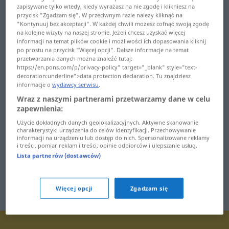
zapisywane tylko wtedy, kiedy wyrażasz na nie zgodę i klikniesz na
ślepiec ... ślinowy
śródziemnomorski ...
przycisk "Zgadzam się". W przeciwnym razie należy kliknąć na
"Kontynuuj bez akceptacji". W każdej chwili możesz cofnąć swoją zgodę
światłocień
śliski ... śluzowy
na kolejne wizyty na naszej stronie. Jeżeli chcesz uzyskać więcej
informacji na temat plików cookie i możliwości ich dopasowania kliknij
światłoczuły ... świecki
po prostu na przycisk "Więcej opcji". Dalsze informacje na temat
śluzówka ...
przetwarzania danych można znaleźć tutaj:
śmiercionośny
świeczka ... świetlówka
https://en.pons.com/p/privacy-policy" target="_blank" style="text-
decoration:underline">data protection declaration. Tu znajdziesz
śmierdziel ... śmietnisko
informacje o
wydawcy serwisu
.
świetność ... świstak
Wraz z naszymi partnerami przetwarzamy dane w celu
śmieć ... śnieżyca
zapewnienia:
świstać ... święto
Użycie dokładnych danych geolokalizacyjnych. Aktywne skanowanie
śnieżyczka ... śpiewny
świętojański ...
charakterystyki urządzenia do celów identyfikacji. Przechowywanie
informacji na urządzeniu lub dostęp do nich. Spersonalizowane reklamy
świństwo
i treści, pomiar reklam i treści, opinie odbiorców i ulepszanie usług.
Lista partnerów (dostawców)
Więcej opcji
Zgadzam się