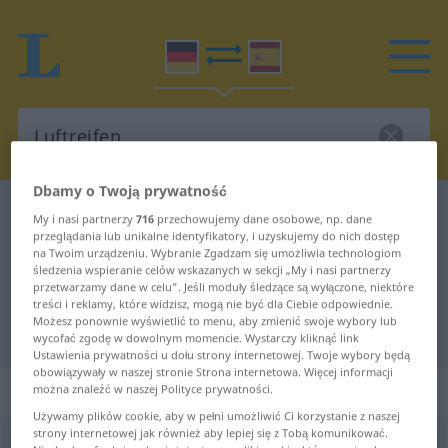
Dbamy o Twoją prywatność
Słownik Niemiecki-Hiszpański
Luftreifen
My i nasi partnerzy
716
przechowujemy dane osobowe, np. dane
przeglądania lub unikalne identyfikatory, i uzyskujemy do nich dostęp
Tłumaczenie Niemiecki-Hiszpański
na Twoim urządzeniu. Wybranie Zgadzam się umożliwia technologiom
śledzenia wspieranie celów wskazanych w sekcji „My i nasi partnerzy
dla "Luftreifen"
przetwarzamy dane w celu”. Jeśli moduły śledzące są wyłączone, niektóre
treści i reklamy, które widzisz, mogą nie być dla Ciebie odpowiednie.
Możesz ponownie wyświetlić to menu, aby zmienić swoje wybory lub
"Luftreifen" Tłumaczenie Hiszpański
wycofać zgodę w dowolnym momencie. Wystarczy kliknąć link
Ustawienia prywatności u dołu strony internetowej. Twoje wybory będą
obowiązywały w naszej stronie Strona internetowa. Więcej informacji
„Luftreifen“
: Maskulinum
można znaleźć w naszej Polityce prywatności.
Używamy plików cookie, aby w pełni umożliwić Ci korzystanie z naszej
strony internetowej jak również aby lepiej się z Tobą komunikować.
Luftreifen
m