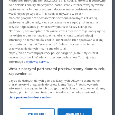
Niezbędne, funkcjonalne i statystyczne pliki cookie, które są nieodzowne
do działania i analizy statystycznej naszej strony internetowej są zawsze
Przegląd wszystkich tłumaczeń
zapisywane na Twoim urządzeniu docelowym na podstawie naszego
wcześniejszego wyboru. Pliki cookies używane w celach
(Więcej szczegółów po kliknięciu/naciśnięciu tłumaczenia)
marketingowych oraz dostarczania spersonalizowanych reklam są
zapisywane tylko wtedy, kiedy wyrażasz na nie zgodę i klikniesz na
neumático
przycisk "Zgadzam się". W przeciwnym razie należy kliknąć na
"Kontynuuj bez akceptacji". W każdej chwili możesz cofnąć swoją zgodę
na kolejne wizyty na naszej stronie. Jeżeli chcesz uzyskać więcej
informacji na temat plików cookie i możliwości ich dopasowania kliknij
po prostu na przycisk "Więcej opcji". Dalsze informacje na temat
przetwarzania danych można znaleźć tutaj:
neumático
m
Luftreifen
https://en.pons.com/p/privacy-policy" target="_blank" style="text-
decoration:underline">data protection declaration. Tu znajdziesz
informacje o
wydawcy serwisu
.
Wraz z naszymi partnerami przetwarzamy dane w celu
Synonimy dla "Luftreifen"
zapewnienia:
Użycie dokładnych danych geolokalizacyjnych. Aktywne skanowanie
charakterystyki urządzenia do celów identyfikacji. Przechowywanie
informacji na urządzeniu lub dostęp do nich. Spersonalizowane reklamy
Rad (ugs.)
,
Pneu
,
Bereifung
,
Reifen
i treści, pomiar reklam i treści, opinie odbiorców i ulepszanie usług.
Lista partnerów (dostawców)
© OpenThesaurus.de
Więcej opcji
Zgadzam się