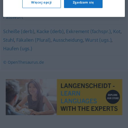
Więcej opcji
Zgadzam się
Parole
,
Schlüsselwort
,
Kennwort
,
Losungswort
,
Passwort
Scheiße (derb)
,
Kacke (derb)
,
Exkrement (fachspr.)
,
Kot
,
Stuhl
,
Fäkalien (Plural)
,
Ausscheidung
,
Wurst (ugs.)
,
Haufen (ugs.)
© OpenThesaurus.de