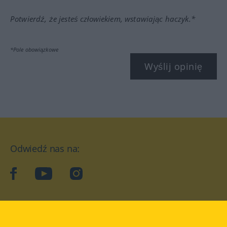
Potwierdź, że jesteś człowiekiem, wstawiając haczyk.*
*Pole obowiązkowe
Wyślij opinię
Odwiedź nas na:
facebook
YouTube
Instagram