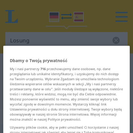
Dbamy o Twoją prywatność
Słownik Niemiecki-Hiszpański
Losung
My i nasi partnerzy
716
przechowujemy dane osobowe, np. dane
Tłumaczenie Niemiecki-Hiszpański
przeglądania lub unikalne identyfikatory, i uzyskujemy do nich dostęp
na Twoim urządzeniu. Wybranie Zgadzam się umożliwia technologiom
dla "Losung"
śledzenia wspieranie celów wskazanych w sekcji „My i nasi partnerzy
przetwarzamy dane w celu”. Jeśli moduły śledzące są wyłączone, niektóre
treści i reklamy, które widzisz, mogą nie być dla Ciebie odpowiednie.
"Losung" Tłumaczenie Hiszpański
Możesz ponownie wyświetlić to menu, aby zmienić swoje wybory lub
wycofać zgodę w dowolnym momencie. Wystarczy kliknąć link
Ustawienia prywatności u dołu strony internetowej. Twoje wybory będą
obowiązywały w naszej stronie Strona internetowa. Więcej informacji
„Losung“
: Femininum
można znaleźć w naszej Polityce prywatności.
Używamy plików cookie, aby w pełni umożliwić Ci korzystanie z naszej
Losung
[ˈloːzʊŋ]
f
<
Losung
;
Losungen
>
strony internetowej jak również aby lepiej się z Tobą komunikować.