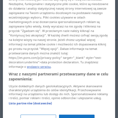
Niezbędne, funkcjonalne i statystyczne pliki cookie, które są nieodzowne
do działania i analizy statystycznej naszej strony internetowej są zawsze
Przegląd wszystkich tłumaczeń
zapisywane na Twoim urządzeniu docelowym na podstawie naszego
(Więcej szczegółów po kliknięciu/naciśnięciu tłumaczenia)
wcześniejszego wyboru. Pliki cookies używane w celach
marketingowych oraz dostarczania spersonalizowanych reklam są
zapisywane tylko wtedy, kiedy wyrażasz na nie zgodę i klikniesz na
santo y seña, consigna
przycisk "Zgadzam się". W przeciwnym razie należy kliknąć na
"Kontynuuj bez akceptacji". W każdej chwili możesz cofnąć swoją zgodę
na kolejne wizyty na naszej stronie. Jeżeli chcesz uzyskać więcej
informacji na temat plików cookie i możliwości ich dopasowania kliknij
po prostu na przycisk "Więcej opcji". Dalsze informacje na temat
przetwarzania danych można znaleźć tutaj:
santo
m
y
seña
Losung
MIL
https://en.pons.com/p/privacy-policy" target="_blank" style="text-
decoration:underline">data protection declaration. Tu znajdziesz
consigna
f
Losung
(≈ Parole)
informacje o
wydawcy serwisu
.
Wraz z naszymi partnerami przetwarzamy dane w celu
zapewnienia:
Synonimy dla "Losung"
Użycie dokładnych danych geolokalizacyjnych. Aktywne skanowanie
charakterystyki urządzenia do celów identyfikacji. Przechowywanie
informacji na urządzeniu lub dostęp do nich. Spersonalizowane reklamy
i treści, pomiar reklam i treści, opinie odbiorców i ulepszanie usług.
Lista partnerów (dostawców)
Leitspruch
,
Parole
,
Maxime
,
Mantra (ugs.)
,
Wahlspruch
,
Slogan
,
Leitsatz
,
Motto
,
Sinnspruch
,
Devise