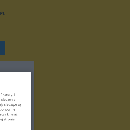
PL
ikatory, i
 śledzenia
ły śledzące są
z ponownie
czy kliknąć
ej stronie