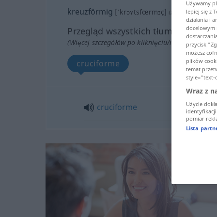
Używamy pli
kreuzförmig
[ˈkrɔʏtsfœrmɪç]
adj
lepiej się z
działania i 
docelowym n
Przegląd wszystkich tłumaczeń
dostarczani
(Więcej szczegółów po kliknięciu/naciśnięciu tł
przycisk "Z
możesz cofną
plików cooki
cruciforme
temat przet
style="text-
Wraz z n
Użycie dokł
cruciforme
identyfikacj
pomiar rekla
Lista part