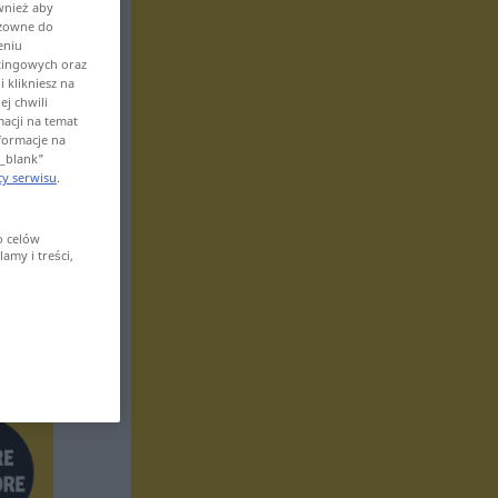
wnież aby
odzowne do
eniu
tingowych oraz
 klikniesz na
ej chwili
macji na temat
nformacje na
"_blank"
y serwisu
.
o celów
amy i treści,