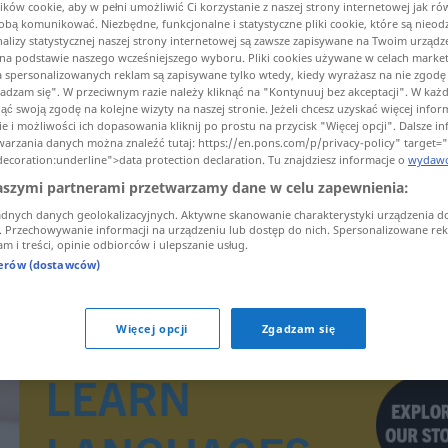
ków cookie, aby w pełni umożliwić Ci korzystanie z naszej strony internetowej jak ró
 Tobą komunikować. Niezbędne, funkcjonalne i statystyczne pliki cookie, które są nie
analizy statystycznej naszej strony internetowej są zawsze zapisywane na Twoim urządz
a podstawie naszego wcześniejszego wyboru. Pliki cookies używane w celach marke
a spersonalizowanych reklam są zapisywane tylko wtedy, kiedy wyrażasz na nie zgodę i
umaczenia)
gadzam się". W przeciwnym razie należy kliknąć na "Kontynuuj bez akceptacji". W każd
ć swoją zgodę na kolejne wizyty na naszej stronie. Jeżeli chcesz uzyskać więcej infor
e i możliwości ich dopasowania kliknij po prostu na przycisk "Więcej opcji". Dalsze i
warzania danych można znaleźć tutaj: https://en.pons.com/p/privacy-policy" target=
decoration:underline">data protection declaration. Tu znajdziesz informacje o
wydawc
aszymi partnerami przetwarzamy dane w celu zapewnienia:
adnych danych geolokalizacyjnych. Aktywne skanowanie charakterystyki urządzenia d
kreuzförmig
i. Przechowywanie informacji na urządzeniu lub dostęp do nich. Spersonalizowane rekl
m i treści, opinie odbiorców i ulepszanie usług.
nerów (dostawców)
Więcej opcji
Zgadzam się