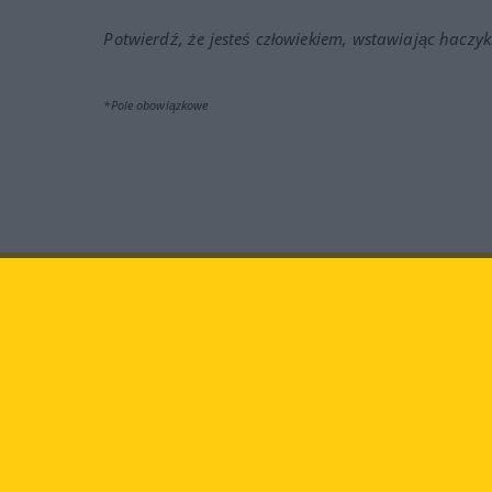
Potwierdź, że jesteś człowiekiem, wstawiając haczyk
*Pole obowiązkowe
Odwiedź nas na:
facebook
YouT
Langenscheidt