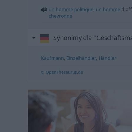
un
homme
politique
,
un
homme
d’aff
chevronné
Synonimy dla "Geschäftsm
Kaufmann
,
Einzelhändler
,
Händler
© OpenThesaurus.de