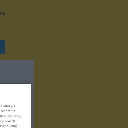
PL
ikatory, i
 śledzenia
ły śledzące są
z ponownie
czy kliknąć