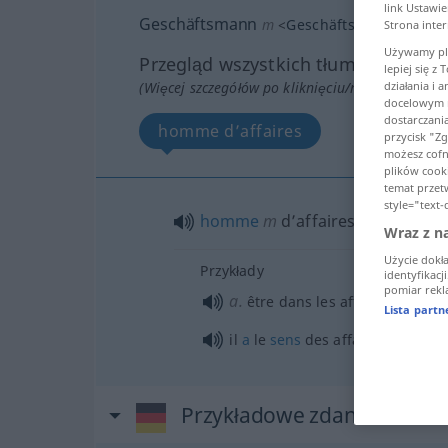
link Ustawi
Geschäftsmann
m
<
Geschäftsmanne̸s
;
-leu
Strona inte
Używamy pli
Przegląd wszystkich tłumaczeń
lepiej się z
(Więcej szczegółów po kliknięciu/naciśnięciu tł
działania i 
docelowym n
dostarczani
homme d’affaires
przycisk "Z
możesz cofną
plików cooki
temat przet
style="text-
homme
m
d’affaires
Wraz z n
Użycie dokł
Przykłady
identyfikacj
pomiar rekla
a.
être dans les affaires
Lista part
il
a
le
sens
des affaires
Przykładowe zdania dla "G