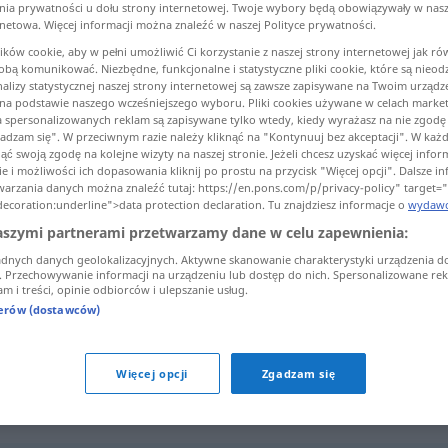
enia prywatności u dołu strony internetowej. Twoje wybory będą obowiązywały w nasz
te
>
rnetowa. Więcej informacji można znaleźć w naszej Polityce prywatności.
ków cookie, aby w pełni umożliwić Ci korzystanie z naszej strony internetowej jak ró
 Tobą komunikować. Niezbędne, funkcjonalne i statystyczne pliki cookie, które są nie
umaczenia)
analizy statystycznej naszej strony internetowej są zawsze zapisywane na Twoim urządz
a podstawie naszego wcześniejszego wyboru. Pliki cookies używane w celach marke
a spersonalizowanych reklam są zapisywane tylko wtedy, kiedy wyrażasz na nie zgodę i
gadzam się". W przeciwnym razie należy kliknąć na "Kontynuuj bez akceptacji". W każd
ć swoją zgodę na kolejne wizyty na naszej stronie. Jeżeli chcesz uzyskać więcej infor
e i możliwości ich dopasowania kliknij po prostu na przycisk "Więcej opcji". Dalsze i
warzania danych można znaleźć tutaj: https://en.pons.com/p/privacy-policy" target=
decoration:underline">data protection declaration. Tu znajdziesz informacje o
wydawc
Geschäftsmann
aszymi partnerami przetwarzamy dane w celu zapewnienia:
adnych danych geolokalizacyjnych. Aktywne skanowanie charakterystyki urządzenia d
i. Przechowywanie informacji na urządzeniu lub dostęp do nich. Spersonalizowane rekl
m i treści, opinie odbiorców i ulepszanie usług.
Geschäftsmann
sein
nerów (dostawców)
er ist der geborene Geschäftsmann
Więcej opcji
Zgadzam się
eschäftsmann"