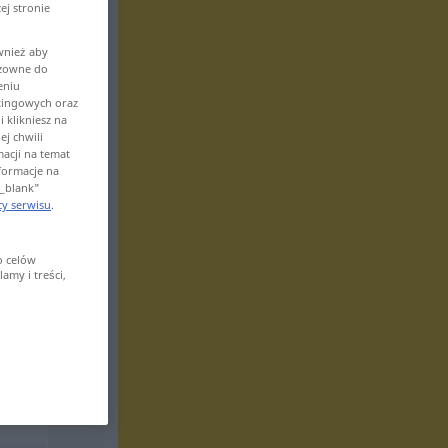
ej stronie
wnież aby
odzowne do
eniu
tingowych oraz
 klikniesz na
ej chwili
macji na temat
nformacje na
"_blank"
y serwisu
.
o celów
amy i treści,