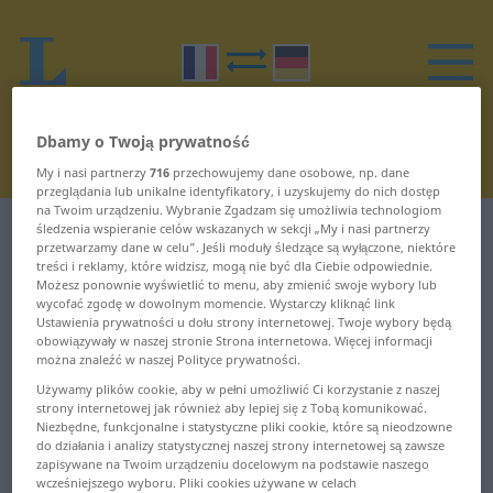
Dbamy o Twoją prywatność
My i nasi partnerzy
716
przechowujemy dane osobowe, np. dane
przeglądania lub unikalne identyfikatory, i uzyskujemy do nich dostęp
na Twoim urządzeniu. Wybranie Zgadzam się umożliwia technologiom
śledzenia wspieranie celów wskazanych w sekcji „My i nasi partnerzy
Słownik Francuski-Niemiecki
V
przetwarzamy dane w celu”. Jeśli moduły śledzące są wyłączone, niektóre
treści i reklamy, które widzisz, mogą nie być dla Ciebie odpowiednie.
Słowa w francuskim zaczynające
Możesz ponownie wyświetlić to menu, aby zmienić swoje wybory lub
wycofać zgodę w dowolnym momencie. Wystarczy kliknąć link
się na V
Ustawienia prywatności u dołu strony internetowej. Twoje wybory będą
obowiązywały w naszej stronie Strona internetowa. Więcej informacji
można znaleźć w naszej Polityce prywatności.
V ... vacillant
vieillot ... vilebrequin
Używamy plików cookie, aby w pełni umożliwić Ci korzystanie z naszej
strony internetowej jak również aby lepiej się z Tobą komunikować.
vacillation ... vais
vilenie ... vingtaine
Niezbędne, funkcjonalne i statystyczne pliki cookie, które są nieodzowne
do działania i analizy statystycznej naszej strony internetowej są zawsze
zapisywane na Twoim urządzeniu docelowym na podstawie naszego
vaisseau ... valoche
vingtième ... virago
wcześniejszego wyboru. Pliki cookies używane w celach