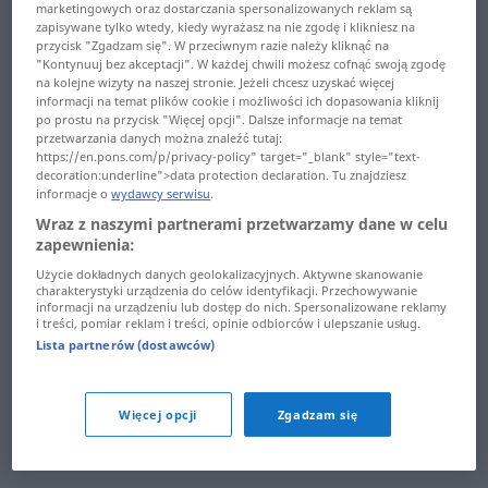
marketingowych oraz dostarczania spersonalizowanych reklam są
valoir ... vanité
viral ... visage
zapisywane tylko wtedy, kiedy wyrażasz na nie zgodę i klikniesz na
przycisk "Zgadzam się". W przeciwnym razie należy kliknąć na
vannage ... variable
visagiste ... visuel
"Kontynuuj bez akceptacji". W każdej chwili możesz cofnąć swoją zgodę
na kolejne wizyty na naszej stronie. Jeżeli chcesz uzyskać więcej
informacji na temat plików cookie i możliwości ich dopasowania kliknij
variance ... vasque
visé ... vivable
po prostu na przycisk "Więcej opcji". Dalsze informacje na temat
przetwarzania danych można znaleźć tutaj:
vassal ... vegan
vivace ... vocabulaire
https://en.pons.com/p/privacy-policy" target="_blank" style="text-
decoration:underline">data protection declaration. Tu znajdziesz
informacje o
wydawcy serwisu
.
veille ... vendeur
vocal ... voiture
Wraz z naszymi partnerami przetwarzamy dane w celu
vendre ... ventripotent
voiture-bar ... volige
zapewnienia:
Użycie dokładnych danych geolokalizacyjnych. Aktywne skanowanie
ventrière ... verglacé
volition ... volute
charakterystyki urządzenia do celów identyfikacji. Przechowywanie
informacji na urządzeniu lub dostęp do nich. Spersonalizowane reklamy
i treści, pomiar reklam i treści, opinie odbiorców i ulepszanie usług.
verglas ... verrat
volé ... vouvoiement
Lista partnerów (dostawców)
verre ... vertement
vouvoyer ... VTT
vertical ... veuille
vu ... végéter
Więcej opcji
Zgadzam się
veule ... vibrato
véhiculaire ... Vénétie