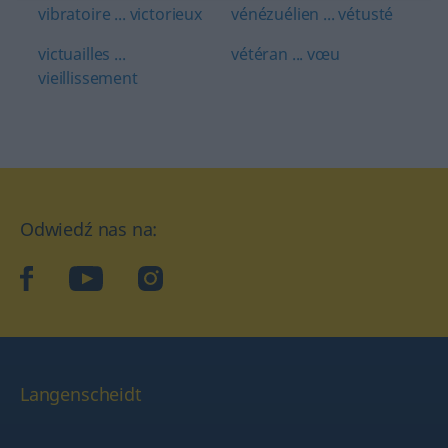
vibratoire ... victorieux
vénézuélien ... vétusté
victuailles ...
vétéran ... vœu
vieillissement
Odwiedź nas na:
facebook
YouTube
Instagram
Langenscheidt