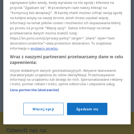
ultraperformant
zapisywane tylko wtedy, kiedy wyrażasz na nie zgodę i klikniesz na
urgence ... urologie
przycisk "Zgadzam się". W przeciwnym razie należy kliknąć na
"Kontynuuj bez akceptacji". W każdej chwili możesz cofnąć swoją zgodę
ultraportable ...
urologique ... usage
na kolejne wizyty na naszej stronie. Jeżeli chcesz uzyskać więcej
unanimité
informacji na temat plików cookie i możliwości ich dopasowania kliknij
po prostu na przycisk "Więcej opcji". Dalsze informacje na temat
usager ... usufruitier
underground ...
przetwarzania danych można znaleźć tutaj:
https://en.pons.com/p/privacy-policy" target="_blank" style="text-
unidimensionnel
usuraire ... utiliser
decoration:underline">data protection declaration. Tu znajdziesz
informacje o
wydawcy serwisu
.
unidirectionnel ...
utilitaire ... Uzès
Wraz z naszymi partnerami przetwarzamy dane w celu
uninominal
zapewnienia:
Użycie dokładnych danych geolokalizacyjnych. Aktywne skanowanie
charakterystyki urządzenia do celów identyfikacji. Przechowywanie
informacji na urządzeniu lub dostęp do nich. Spersonalizowane reklamy
i treści, pomiar reklam i treści, opinie odbiorców i ulepszanie usług.
Lista partnerów (dostawców)
Więcej opcji
Zgadzam się
Odwiedź nas na: