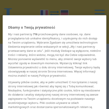
Dbamy o Twoją prywatność
My i nasi partnerzy
716
przechowujemy dane osobowe, np. dane
przeglądania lub unikalne identyfikatory, i uzyskujemy do nich dostęp
na Twoim urządzeniu. Wybranie Zgadzam się umożliwia technologiom
śledzenia wspieranie celów wskazanych w sekcji „My i nasi partnerzy
przetwarzamy dane w celu”. Jeśli moduły śledzące są wyłączone, niektóre
Słownik Francuski-Niemiecki
U
treści i reklamy, które widzisz, mogą nie być dla Ciebie odpowiednie.
Możesz ponownie wyświetlić to menu, aby zmienić swoje wybory lub
Słowa w francuskim zaczynające
wycofać zgodę w dowolnym momencie. Wystarczy kliknąć link
Ustawienia prywatności u dołu strony internetowej. Twoje wybory będą
się na U
obowiązywały w naszej stronie Strona internetowa. Więcej informacji
można znaleźć w naszej Polityce prywatności.
Używamy plików cookie, aby w pełni umożliwić Ci korzystanie z naszej
U ... UFR
union ... univalent
strony internetowej jak również aby lepiej się z Tobą komunikować.
Niezbędne, funkcjonalne i statystyczne pliki cookie, które są nieodzowne
UHDTV ... ultra
univers ... uppercut
do działania i analizy statystycznej naszej strony internetowej są zawsze
zapisywane na Twoim urządzeniu docelowym na podstawie naszego
wcześniejszego wyboru. Pliki cookies używane w celach
ultra-chic ...
upsilon ... uretère
marketingowych oraz dostarczania spersonalizowanych reklam są