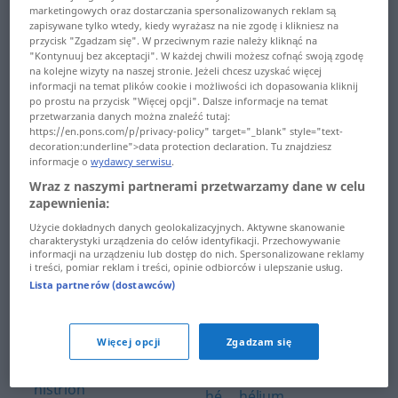
marketingowych oraz dostarczania spersonalizowanych reklam są
han ... harceler
hosto ... HS
zapisywane tylko wtedy, kiedy wyrażasz na nie zgodę i klikniesz na
przycisk "Zgadzam się". W przeciwnym razie należy kliknąć na
harcèlement ... haro
"Kontynuuj bez akceptacji". W każdej chwili możesz cofnąć swoją zgodę
HTML ... humain
na kolejne wizyty na naszej stronie. Jeżeli chcesz uzyskać więcej
informacji na temat plików cookie i możliwości ich dopasowania kliknij
harpagon ... haut-le-
humainement ...
po prostu na przycisk "Więcej opcji". Dalsze informacje na temat
corps
Huningue
przetwarzania danych można znaleźć tutaj:
https://en.pons.com/p/privacy-policy" target="_blank" style="text-
haut-le-cœur ...
decoration:underline">data protection declaration. Tu znajdziesz
Huns ... hydre
informacje o
wydawcy serwisu
.
havresac
Wraz z naszymi partnerami przetwarzamy dane w celu
hydro-électricité ...
Hawaï ... Helvètes
zapewnienia:
hydroxyde
Użycie dokładnych danych geolokalizacyjnych. Aktywne skanowanie
helvétique ...
charakterystyki urządzenia do celów identyfikacji. Przechowywanie
hydrure ...
informacji na urządzeniu lub dostęp do nich. Spersonalizowane reklamy
hermétiquement
hypersensible
i treści, pomiar reklam i treści, opinie odbiorców i ulepszanie usług.
Lista partnerów (dostawców)
hermétisme ... hi-fi
hypersustentateur ...
hypophyse
hi-han ... hippomobile
Więcej opcji
Zgadzam się
hypotendu ... hère
hippophagique ...
histrion
hé ... hélium