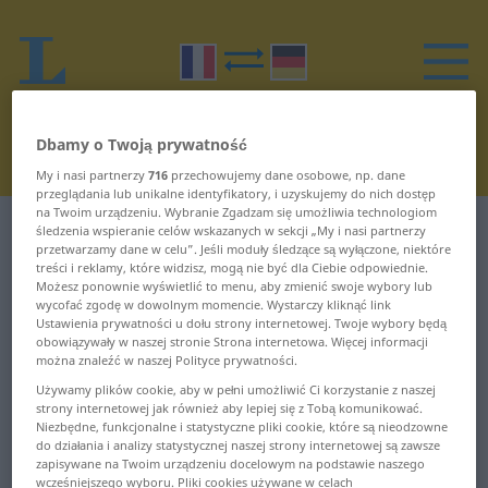
Dbamy o Twoją prywatność
My i nasi partnerzy
716
przechowujemy dane osobowe, np. dane
przeglądania lub unikalne identyfikatory, i uzyskujemy do nich dostęp
na Twoim urządzeniu. Wybranie Zgadzam się umożliwia technologiom
Słownik Francuski-Niemiecki
H
śledzenia wspieranie celów wskazanych w sekcji „My i nasi partnerzy
przetwarzamy dane w celu”. Jeśli moduły śledzące są wyłączone, niektóre
treści i reklamy, które widzisz, mogą nie być dla Ciebie odpowiednie.
Słowa w francuskim zaczynające
Możesz ponownie wyświetlić to menu, aby zmienić swoje wybory lub
wycofać zgodę w dowolnym momencie. Wystarczy kliknąć link
się na H
Ustawienia prywatności u dołu strony internetowej. Twoje wybory będą
obowiązywały w naszej stronie Strona internetowa. Więcej informacji
można znaleźć w naszej Polityce prywatności.
h ... Habsbourg
honorable ...
Używamy plików cookie, aby w pełni umożliwić Ci korzystanie z naszej
horodateur
strony internetowej jak również aby lepiej się z Tobą komunikować.
hachage ... hall
Niezbędne, funkcjonalne i statystyczne pliki cookie, które są nieodzowne
do działania i analizy statystycznej naszej strony internetowej są zawsze
horokilométrique ...
zapisywane na Twoim urządzeniu docelowym na podstawie naszego
hallali ... hamster
hostilité
wcześniejszego wyboru. Pliki cookies używane w celach