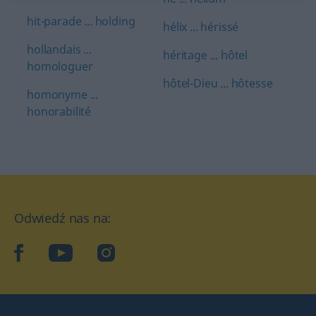
hit-parade ... holding
hélix ... hérissé
hollandais ...
héritage ... hôtel
homologuer
hôtel-Dieu ... hôtesse
homonyme ...
honorabilité
Odwiedź nas na:
facebook
YouTube
Instagram