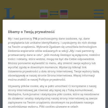
Dbamy o Twoją prywatność
My i nasi partnerzy
716
przechowujemy dane osobowe, np. dane
przeglądania lub unikalne identyfikatory, i uzyskujemy do nich dostęp
na Twoim urządzeniu. Wybranie Zgadzam się umożliwia technologiom
Słownik Bułgarski-Niemiecki
С
śledzenia wspieranie celów wskazanych w sekcji „My i nasi partnerzy
przetwarzamy dane w celu”. Jeśli moduły śledzące są wyłączone, niektóre
treści i reklamy, które widzisz, mogą nie być dla Ciebie odpowiednie.
Słowa w bułgarskim zaczynające
Możesz ponownie wyświetlić to menu, aby zmienić swoje wybory lub
wycofać zgodę w dowolnym momencie. Wystarczy kliknąć link
się na С
Ustawienia prywatności u dołu strony internetowej. Twoje wybory będą
obowiązywały w naszej stronie Strona internetowa. Więcej informacji
można znaleźć w naszej Polityce prywatności.
с ... самообразование
сос ... спирам
Używamy plików cookie, aby w pełni umożliwić Ci korzystanie z naszej
strony internetowej jak również aby lepiej się z Tobą komunikować.
самообслужване ...
спирачка ... спортен
Niezbędne, funkcjonalne i statystyczne pliki cookie, które są nieodzowne
do działania i analizy statystycznej naszej strony internetowej są zawsze
сблъскам
zapisywane na Twoim urządzeniu docelowym na podstawie naszego
спортист ... срамувам
wcześniejszego wyboru. Pliki cookies używane w celach