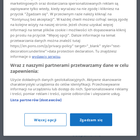
сблъскване ...
marketingowych oraz dostarczania spersonalizowanych reklam są
срамя ... ставам
светкавица
zapisywane tylko wtedy, kiedy wyrażasz na nie zgodę i klikniesz na
przycisk "Zgadzam się". W przeciwnym razie należy kliknąć na
ставен ... стачкувам
"Kontynuuj bez akceptacji". W każdej chwili możesz cofnąć swoją zgodę
светкавичен ...
na kolejne wizyty na naszej stronie. Jeżeli chcesz uzyskać więcej
своеволие
informacji na temat plików cookie i możliwości ich dopasowania kliknij
стая ... стокознание
po prostu na przycisk "Więcej opcji". Dalsze informacje na temat
przetwarzania danych można znaleźć tutaj:
своевременен ... сделка
стокообмен ... страхлив
https://en.pons.com/p/privacy-policy" target="_blank" style="text-
decoration:underline">data protection declaration. Tu znajdziesz
сдобивам ... селище
страхливец ... струнен
informacje o
wydawcy serwisu
.
Wraz z naszymi partnerami przetwarzamy dane w celu
село ... си
струпам ... стягам
zapewnienia:
сив ... скамейка
Użycie dokładnych danych geolokalizacyjnych. Aktywne skanowanie
суджук ... сценарий
charakterystyki urządzenia do celów identyfikacji. Przechowywanie
informacji na urządzeniu lub dostęp do nich. Spersonalizowane reklamy
сканирам ... скривалище
сцепвам ...
i treści, pomiar reklam i treści, opinie odbiorców i ulepszanie usług.
Lista partnerów (dostawców)
съвременност
скривам ... славей
съвсем ... създам
славен ... слепешката
Więcej opcji
Zgadzam się
създание ...
слепок ... случвам
съоръжение