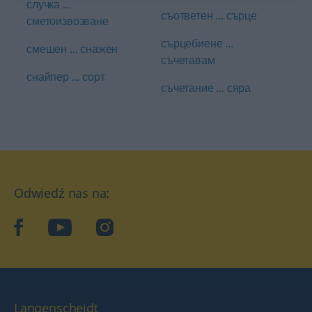
случка ...
съответен ... сърце
сметоизвозване
сърцебиене ...
смешен ... снажен
съчетавам
снайпер ... сорт
съчетание ... сяра
Odwiedź nas na:
facebook
YouTube
Instagram
Langenscheidt