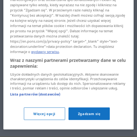
воювам ... вреда
zapisywane tylko wtedy, kiedy wyrażasz na nie zgodę i klikniesz na
век ... верен
przycisk "Zgadzam się". W przeciwnym razie należy kliknąć na
вреден ... всекидневник
"Kontynuuj bez akceptacji". W każdej chwili możesz cofnąć swoją zgodę
верига ... вехна
na kolejne wizyty na naszej stronie. Jeżeli chcesz uzyskać więcej
вселена ... втурвам
informacji na temat plików cookie i możliwości ich dopasowania kliknij
вехт ... взема
po prostu na przycisk "Więcej opcji". Dalsze informacje na temat
przetwarzania danych można znaleźć tutaj:
вуз ... възвание
https://en.pons.com/p/privacy-policy" target="_blank" style="text-
взирам ... визита
decoration:underline">data protection declaration. Tu znajdziesz
възвишение ... възмутя
informacje o
wydawcy serwisu
.
вик ... висина
Wraz z naszymi partnerami przetwarzamy dane w celu
възмущение ... възраст
zapewnienia:
висок ... вкаменя
възрастен ... външност
Użycie dokładnych danych geolokalizacyjnych. Aktywne skanowanie
charakterystyki urządzenia do celów identyfikacji. Przechowywanie
вкарам ... влека
informacji na urządzeniu lub dostęp do nich. Spersonalizowane reklamy
въображаем ...
i treści, pomiar reklam i treści, opinie odbiorców i ulepszanie usług.
влекач ... внимание
въртележка
Lista partnerów (dostawców)
въртя ... вятърничав
Więcej opcji
Zgadzam się