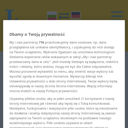
Dbamy o Twoją prywatność
My i nasi partnerzy
716
przechowujemy dane osobowe, np. dane
przeglądania lub unikalne identyfikatory, i uzyskujemy do nich dostęp
na Twoim urządzeniu. Wybranie Zgadzam się umożliwia technologiom
śledzenia wspieranie celów wskazanych w sekcji „My i nasi partnerzy
Słownik Bułgarski-Niemiecki
В
przetwarzamy dane w celu”. Jeśli moduły śledzące są wyłączone, niektóre
treści i reklamy, które widzisz, mogą nie być dla Ciebie odpowiednie.
Możesz ponownie wyświetlić to menu, aby zmienić swoje wybory lub
Słowa w bułgarskim zaczynające
wycofać zgodę w dowolnym momencie. Wystarczy kliknąć link
Ustawienia prywatności u dołu strony internetowej. Twoje wybory będą
się na В
obowiązywały w naszej stronie Strona internetowa. Więcej informacji
można znaleźć w naszej Polityce prywatności.
Używamy plików cookie, aby w pełni umożliwić Ci korzystanie z naszej
в ... валчест
внимателен ...
strony internetowej jak również aby lepiej się z Tobą komunikować.
водопровод
Niezbędne, funkcjonalne i statystyczne pliki cookie, które są nieodzowne
валяк ... вдишам
do działania i analizy statystycznej naszej strony internetowej są zawsze
водопроводчик ... вот
zapisywane na Twoim urządzeniu docelowym na podstawie naszego
вдлъбнат ... вейка
wcześniejszego wyboru. Pliki cookies używane w celach
marketingowych oraz dostarczania spersonalizowanych reklam są