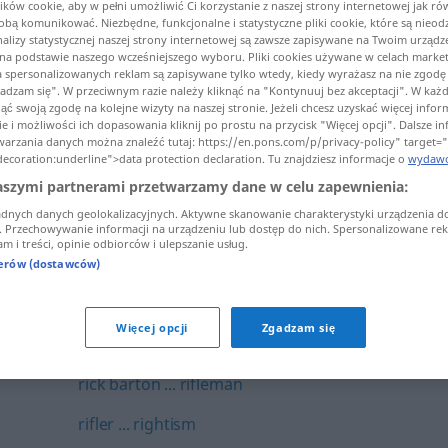
ków cookie, aby w pełni umożliwić Ci korzystanie z naszej strony internetowej jak ró
retaste ... retransmission
 Tobą komunikować. Niezbędne, funkcjonalne i statystyczne pliki cookie, które są nie
analizy statystycznej naszej strony internetowej są zawsze zapisywane na Twoim urządz
a podstawie naszego wcześniejszego wyboru. Pliki cookies używane w celach marke
retread ... Reuben
a spersonalizowanych reklam są zapisywane tylko wtedy, kiedy wyrażasz na nie zgodę i
gadzam się". W przeciwnym razie należy kliknąć na "Kontynuuj bez akceptacji". W każd
reunification ... reverse-flow filter
ć swoją zgodę na kolejne wizyty na naszej stronie. Jeżeli chcesz uzyskać więcej infor
e i możliwości ich dopasowania kliknij po prostu na przycisk "Więcej opcji". Dalsze i
reverse gear ... revolter
warzania danych można znaleźć tutaj: https://en.pons.com/p/privacy-policy" target=
decoration:underline">data protection declaration. Tu znajdziesz informacje o
wydawc
revolting ... rhapontic root
aszymi partnerami przetwarzamy dane w celu zapewnienia:
adnych danych geolokalizacyjnych. Aktywne skanowanie charakterystyki urządzenia d
rhaponticin ... rhino-
i. Przechowywanie informacji na urządzeniu lub dostęp do nich. Spersonalizowane rekl
m i treści, opinie odbiorców i ulepszanie usług.
rhinobyon ... rhodora
nerów (dostawców)
rhodospermous ... ribbon building
Więcej opcji
Zgadzam się
ribbon cassette ... rick
rick barton ... rifleman
rifler ... rightism