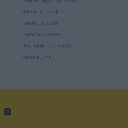
rudimentary ... rum shrub
Rumania ... rundale
rundle ... rupture
ruptured ... Russo-
Russophile ... réchauffé
réclame ... ’re
ube
Instagram