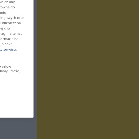
wnież aby
odzowne do
eniu
tingowych oraz
 klikniesz na
ej chwili
macji na temat
nformacje na
"_blank"
y serwisu
.
o celów
amy i treści,