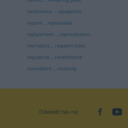
remold ... rendering plant
rendezvous ... repaganize
repaint ... replaceable
replacement ... reprivatization
reprivatize ... requiem mass
requiescat ... resemblance
resemblant ... resistivity
Odwiedź nas na:
facebook
YouT