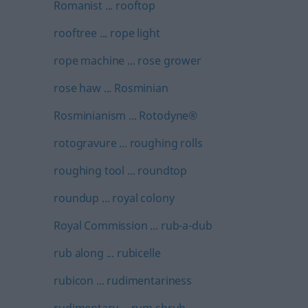
Romanist ... rooftop
rooftree ... rope light
rope machine ... rose grower
rose haw ... Rosminian
Rosminianism ... Rotodyne®
rotogravure ... roughing rolls
roughing tool ... roundtop
roundup ... royal colony
Royal Commission ... rub-a-dub
rub along ... rubicelle
rubicon ... rudimentariness