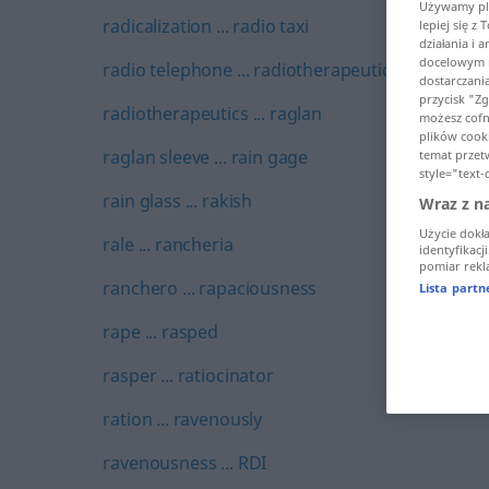
Używamy pli
radicalization ... radio taxi
lepiej się z
działania i 
docelowym n
radio telephone ... radiotherapeutic
dostarczani
przycisk "Z
radiotherapeutics ... raglan
możesz cofną
plików cooki
raglan sleeve ... rain gage
temat przet
style="text-
rain glass ... rakish
Wraz z n
Użycie dokł
rale ... rancheria
identyfikacj
pomiar rekla
ranchero ... rapaciousness
Lista part
rape ... rasped
rasper ... ratiocinator
ration ... ravenously
ravenousness ... RDI