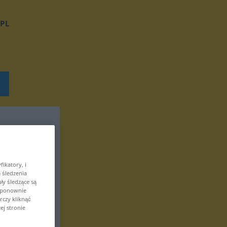
PL
ikatory, i
 śledzenia
ły śledzące są
z ponownie
czy kliknąć
ej stronie